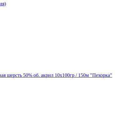
ия)
ая шерсть 50% об. акрил 10х100гр / 150м "Пехорка"