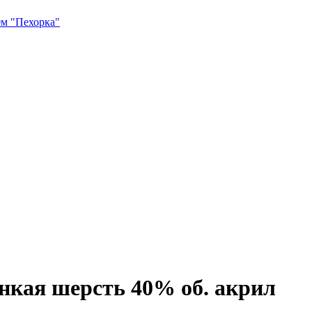
0м "Пехорка"
нкая шерсть 40% об. акрил