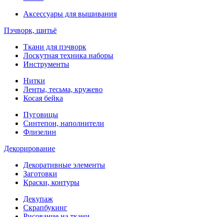
Аксессуары для вышивания
Пэчворк, шитьё
Ткани для пэчворк
Лоскутная техника наборы
Инструменты
Нитки
Ленты, тесьма, кружево
Косая бейка
Пуговицы
Синтепон, наполнители
Флизелин
Декорирование
Декоративные элементы
Заготовки
Краски, контуры
Декупаж
Скрапбукинг
Рисование на ткани