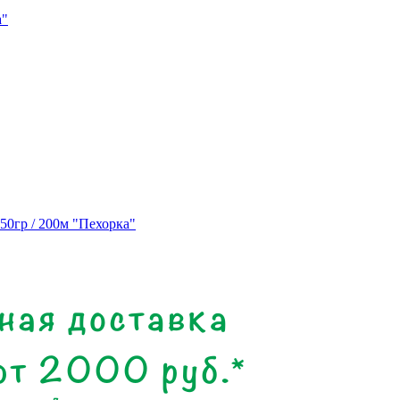
a"
х50гр / 200м "Пехорка"