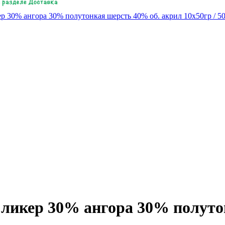
ер 30% ангора 30% полутонкая шерсть 40% об. акрил 10х50гр / 5
. ликер 30% ангора 30% полуто