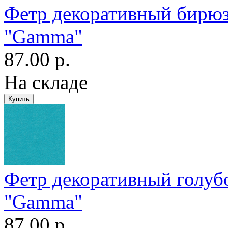
Фетр декоративный бирю
"Gamma"
87.00 р.
На складе
Фетр декоративный голу
"Gamma"
87.00 р.