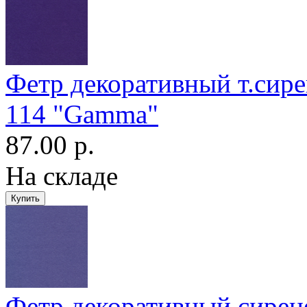
Фетр декоративный т.сир
114 "Gamma"
87.00 р.
На складе
Фетр декоративный сире