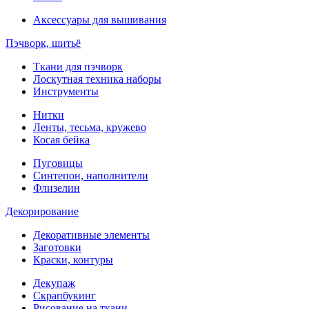
Аксессуары для вышивания
Пэчворк, шитьё
Ткани для пэчворк
Лоскутная техника наборы
Инструменты
Нитки
Ленты, тесьма, кружево
Косая бейка
Пуговицы
Синтепон, наполнители
Флизелин
Декорирование
Декоративные элементы
Заготовки
Краски, контуры
Декупаж
Скрапбукинг
Рисование на ткани