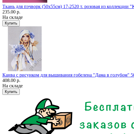
Ткань для пэчворк (50x55см) 17-2520 т. розовая из коллекции 
235.00 р.
На складе
Канва с рисунком для вышивания гобелена "Дама в голубом" 5
408.00 р.
На складе