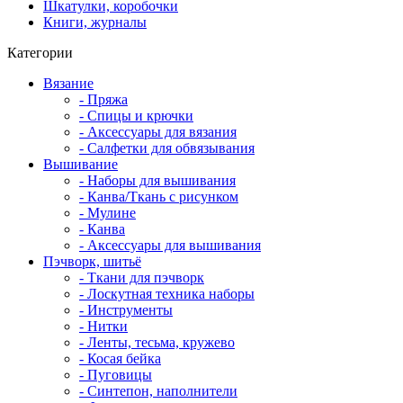
Шкатулки, коробочки
Книги, журналы
Категории
Вязание
- Пряжа
- Спицы и крючки
- Аксессуары для вязания
- Салфетки для обвязывания
Вышивание
- Наборы для вышивания
- Канва/Ткань с рисунком
- Мулине
- Канва
- Аксессуары для вышивания
Пэчворк, шитьё
- Ткани для пэчворк
- Лоскутная техника наборы
- Инструменты
- Нитки
- Ленты, тесьма, кружево
- Косая бейка
- Пуговицы
- Синтепон, наполнители