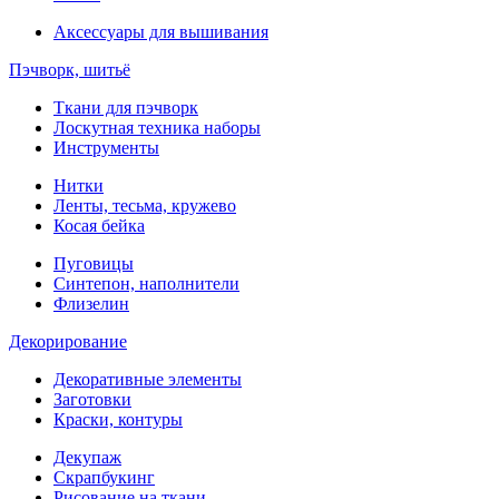
Аксессуары для вышивания
Пэчворк, шитьё
Ткани для пэчворк
Лоскутная техника наборы
Инструменты
Нитки
Ленты, тесьма, кружево
Косая бейка
Пуговицы
Синтепон, наполнители
Флизелин
Декорирование
Декоративные элементы
Заготовки
Краски, контуры
Декупаж
Скрапбукинг
Рисование на ткани